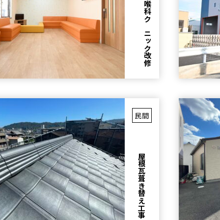
耳
鼻
咽
喉
科
ク
リ
ニ
ッ
ク
改
修
工
民間
屋根瓦葺き替え工事