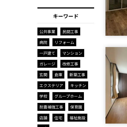
キーワード
公共事業
民間工事
病院
リフォーム
一戸建て
マンション
ガレージ
改修工事
玄関
倉庫
新築工事
エクステリア
キッチン
学校
グループホーム
耐震補強工事
保育園
店舗
住宅
福祉施設