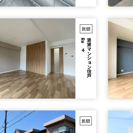
民間
４
賃
貸
マ
ン
シ
ョ
ン
住
戸
R
e
民間