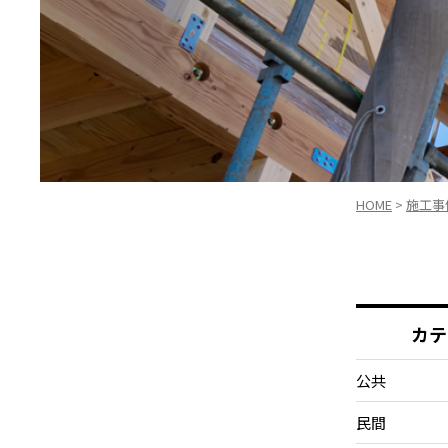
HOME
>
施工事
カテ
公共
民間