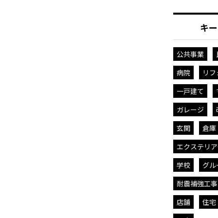
キー
公共事業
病院
リフ
一戸建て
ガレージ
玄関
倉庫
エクステリア
学校
グル
耐震補強工事
店舗
住宅