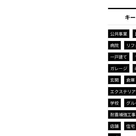
キー
公共事業
病院
リフ
一戸建て
ガレージ
玄関
倉庫
エクステリア
学校
グル
耐震補強工事
店舗
住宅