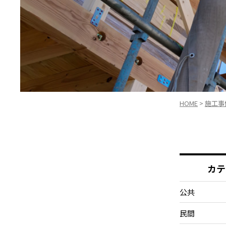
HOME
>
施工事
カテ
公共
民間