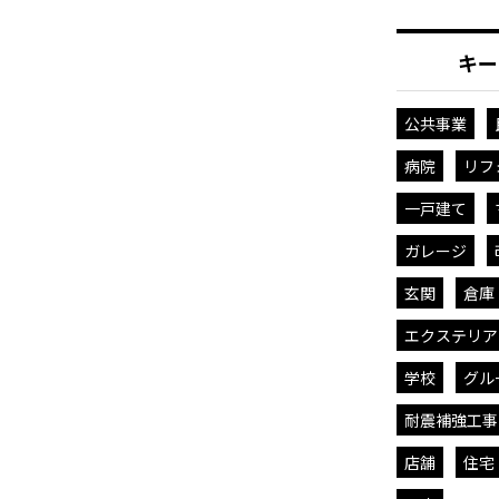
キー
公共事業
病院
リフ
一戸建て
ガレージ
玄関
倉庫
エクステリア
学校
グル
耐震補強工事
店舗
住宅