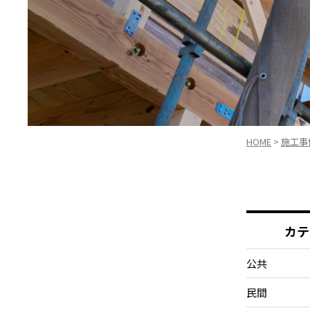
HOME
>
施工事
カテ
公共
民間